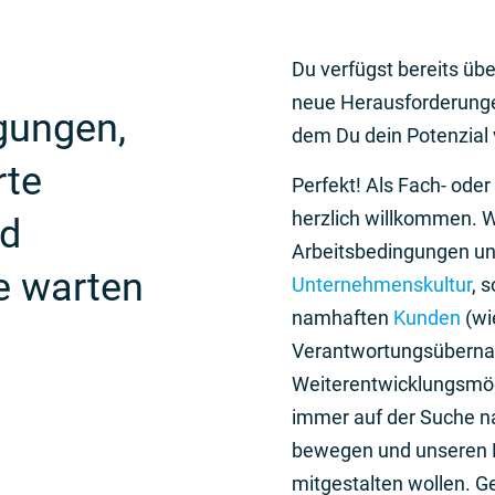
Du verfügst bereits üb
neue Herausforderunge
gungen,
dem Du dein Potenzial 
rte
Perfekt! Als Fach- ode
herzlich willkommen. Wi
nd
Arbeitsbedingungen und
e warten
Unternehmenskultur
, 
namhaften
Kunden
(wi
Verantwortungsüberna
Weiterentwicklungsmög
immer auf der Suche na
bewegen und unseren Er
mitgestalten wollen. G