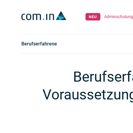
Suche
DE
Adminschulung 
Berufserfahrene
Berufserf
Voraussetzunge