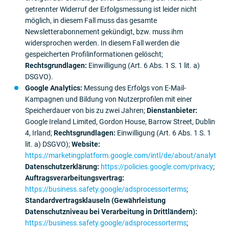
getrennter Widerruf der Erfolgsmessung ist leider nicht
möglich, in diesem Fall muss das gesamte
Newsletterabonnement gekündigt, bzw. muss ihm
widersprochen werden. In diesem Fall werden die
gespeicherten Profilinformationen gelöscht;
Rechtsgrundlagen:
Einwilligung (Art. 6 Abs. 1 S. 1 lit. a)
DSGVO).
Google Analytics:
Messung des Erfolgs von E-Mail-
Kampagnen und Bildung von Nutzerprofilen mit einer
Speicherdauer von bis zu zwei Jahren;
Dienstanbieter:
Google Ireland Limited, Gordon House, Barrow Street, Dublin
4, Irland;
Rechtsgrundlagen:
Einwilligung (Art. 6 Abs. 1 S. 1
lit. a) DSGVO);
Website:
https://marketingplatform.google.com/intl/de/about/analytics/
Datenschutzerklärung:
https://policies.google.com/privacy
;
Auftragsverarbeitungsvertrag:
https://business.safety.google/adsprocessorterms
;
Standardvertragsklauseln (Gewährleistung
Datenschutzniveau bei Verarbeitung in Drittländern):
https://business.safety.google/adsprocessorterms
;