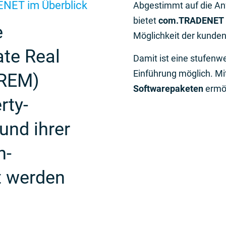
ENET im Überblick
Abgestimmt auf die An
bietet
com.TRADENET
e
Möglichkeit der kunde
ate Real
Damit ist eine stufenw
Einführung möglich. Mi
CREM)
Softwarepaketen
ermög
rty-
und ihrer
n­
t werden