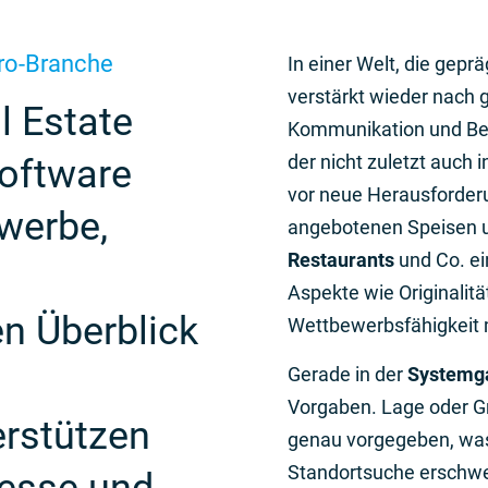
tro-Branche
In einer Welt, die gep
verstärkt wieder nach
l Estate
Kommunikation und Bei
der nicht zuletzt auch i
oftware
vor neue Herausforderun
werbe,
angebotenen Speisen 
Restaurants
und Co. ei
Aspekte wie Originalitä
n Überblick
Wettbewerbsfähigkeit 
Gerade in der
Systemg
Vorgaben. Lage oder G
r­stützen
genau vorgegeben, wa
Standortsuche erschwe