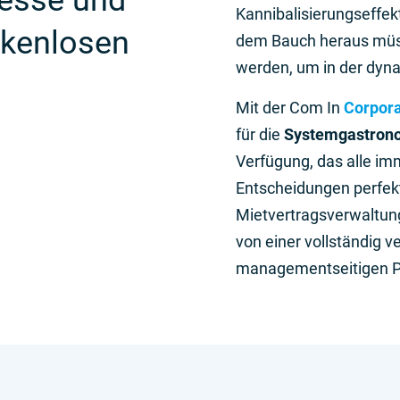
zesse und
Kannibalisierungseffekt
ückenlosen
dem Bauch heraus müss
werden, um in der dyn
Mit der Com In
Corpora
für die
Systemgastron
Verfügung, das alle im
Entscheidungen perfekt
Mietvertragsverwaltung
von einer vollständig v
managementseitigen Pr